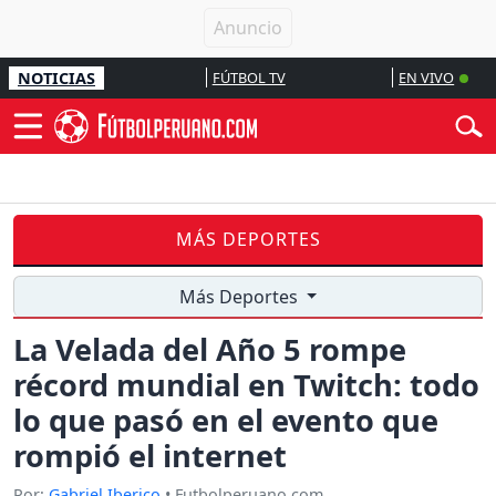
NOTICIAS
FÚTBOL TV
EN VIVO
MÁS DEPORTES
Más Deportes
La Velada del Año 5 rompe
récord mundial en Twitch: todo
lo que pasó en el evento que
rompió el internet
Por:
Gabriel Iberico
• Futbolperuano.com