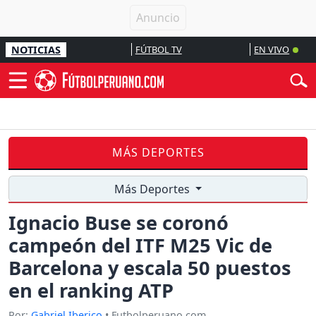
NOTICIAS
FÚTBOL TV
EN VIVO
MÁS DEPORTES
Más Deportes
Ignacio Buse se coronó
campeón del ITF M25 Vic de
Barcelona y escala 50 puestos
en el ranking ATP
Por:
Gabriel Iberico
• Futbolperuano.com