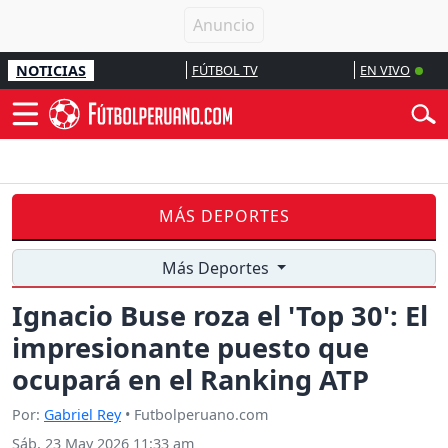
NOTICIAS
FÚTBOL TV
EN VIVO
MÁS DEPORTES
Más Deportes
Ignacio Buse roza el 'Top 30': El
impresionante puesto que
ocupará en el Ranking ATP
Por:
Gabriel Rey
• Futbolperuano.com
Sáb, 23 May 2026 11:33 am