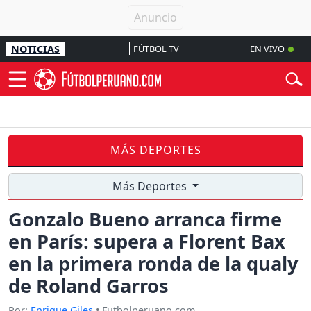
NOTICIAS
FÚTBOL TV
EN VIVO
MÁS DEPORTES
Más Deportes
Gonzalo Bueno arranca firme
en París: supera a Florent Bax
en la primera ronda de la qualy
de Roland Garros
Por:
Enrique Giles
• Futbolperuano.com