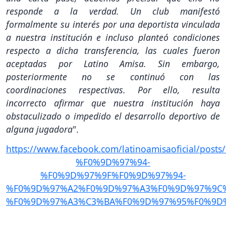
responde a la verdad. Un club manifestó
formalmente su interés por una deportista vinculada
a nuestra institución e incluso planteó condiciones
respecto a dicha transferencia, las cuales fueron
aceptadas por Latino Amisa. Sin embargo,
posteriormente no se continuó con las
coordinaciones respectivas. Por ello, resulta
incorrecto afirmar que nuestra institución haya
obstaculizado o impedido el desarrollo deportivo de
alguna jugadora
".
https://www.facebook.com/latinoamisaofi
%F0%9D%97%94-
%F0%9D%97%9F%F0%9D%97%94-
%F0%9D%97%A2%F0%9D%97%A3%F0%9D%97%9C
%F0%9D%97%A3%C3%BA%F0%9D%97%95%F0%9D%9