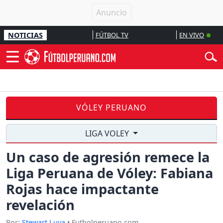
NOTICIAS
FÚTBOL TV
EN VIVO
VÓLEY PERUANO
LIGA VOLEY
Un caso de agresión remece la
Liga Peruana de Vóley: Fabiana
Rojas hace impactante
revelación
Por:
Stewart Luya
• Futbolperuano.com