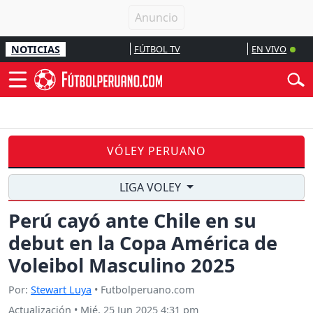
NOTICIAS
FÚTBOL TV
EN VIVO
VÓLEY PERUANO
LIGA VOLEY
Perú cayó ante Chile en su
debut en la Copa América de
Voleibol Masculino 2025
Por:
Stewart Luya
• Futbolperuano.com
Actualización
•
Mié, 25 Jun 2025 4:31 pm