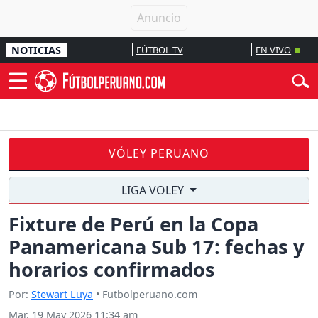
NOTICIAS
FÚTBOL TV
EN VIVO
VÓLEY PERUANO
LIGA VOLEY
Fixture de Perú en la Copa
Panamericana Sub 17: fechas y
horarios confirmados
Por:
Stewart Luya
• Futbolperuano.com
Mar, 19 May 2026 11:34 am