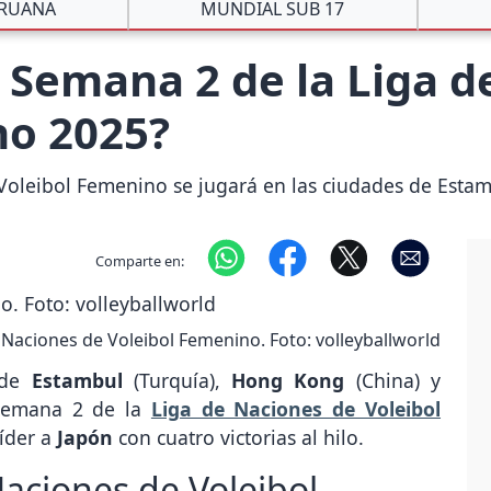
ERUANA
MUNDIAL SUB 17
a Semana 2 de la Liga 
no 2025?
Voleibol Femenino se jugará en las ciudades de Esta
Comparte en:
 Naciones de Voleibol Femenino. Foto: volleyballworld
 de
Estambul
(Turquía),
Hong Kong
(China) y
 Semana 2 de la
Liga de Naciones de Voleibol
líder a
Japón
con cuatro victorias al hilo.
Naciones de Voleibol