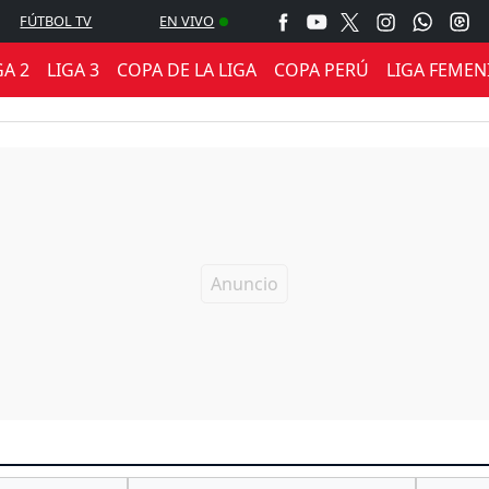
FÚTBOL TV
EN VIVO
GA 2
LIGA 3
COPA DE LA LIGA
COPA PERÚ
LIGA FEMEN