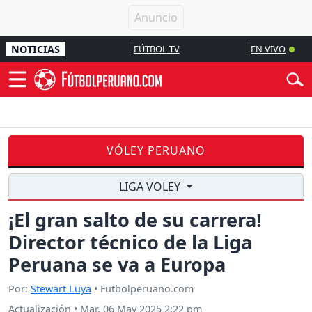
NOTICIAS
FÚTBOL TV
EN VIVO
VÓLEY PERUANO
LIGA VOLEY
¡El gran salto de su carrera!
Director técnico de la Liga
Peruana se va a Europa
Por:
Stewart Luya
• Futbolperuano.com
Actualización
•
Mar, 06 May 2025 2:22 pm