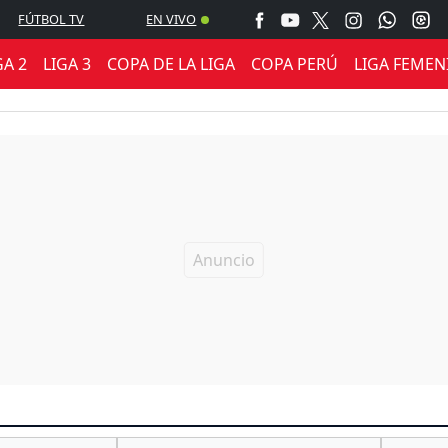
FÚTBOL TV
EN VIVO
GA 2
LIGA 3
COPA DE LA LIGA
COPA PERÚ
LIGA FEMEN