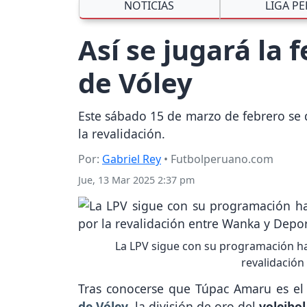
NOTICIAS
LIGA P
Así se jugará la 
de Vóley
Este sábado 15 de marzo de febrero se da
la revalidación.
Por:
Gabriel Rey
• Futbolperuano.com
Jue, 13 Mar 2025 2:37 pm
La LPV sigue con su programación hab
revalidación
Tras conocerse que Túpac Amaru es el
de Vóley
, la división de oro del
voleibo