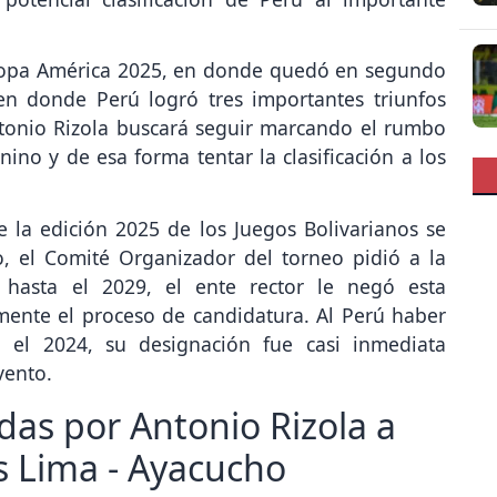
 Copa América 2025, en donde quedó en segundo
en donde Perú logró tres importantes triunfos
tonio Rizola buscará seguir marcando el rumbo
no y de esa forma tentar la clasificación a los
e la edición 2025 de los Juegos Bolivarianos se
, el Comité Organizador del torneo pidió a la
asta el 2029, el ente rector le negó esta
mente el proceso de candidatura. Al Perú haber
n el 2024, su designación fue casi inmediata
vento.
das por Antonio Rizola a
s Lima - Ayacucho