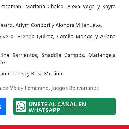
airazaman, Mariana Chalco, Alexa Vega y Kayra
astro, Arlym Condori y Alondra Villanueva.
Rivero, Brenda Quiroz, Camila Monge y Ariana
tina Barrientos, Shaddia Campos, Mariangela
te.
Liana Torres y Rosa Medina.
a de Vóley Femenino
,
Juegos Bolivarianos
ÚNETE AL CANAL EN
S
WHATSAPP