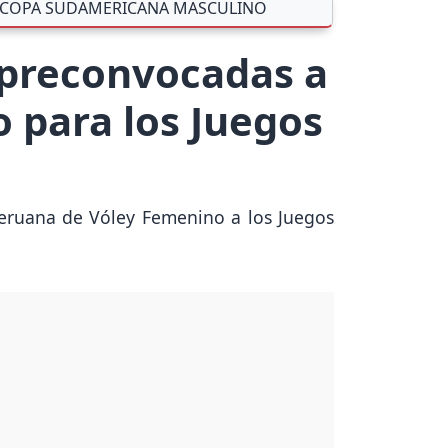
COPA SUDAMERICANA MASCULINO
 preconvocadas a
 para los Juegos
 Peruana de Vóley Femenino a los Juegos