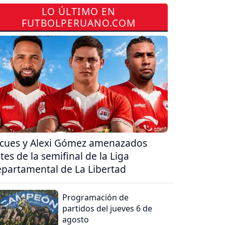
LO ÚLTIMO EN
FUTBOLPERUANO.COM
cues y Alexi Gómez amenazados
tes de la semifinal de la Liga
partamental de La Libertad
Programación de
partidos del jueves 6 de
agosto