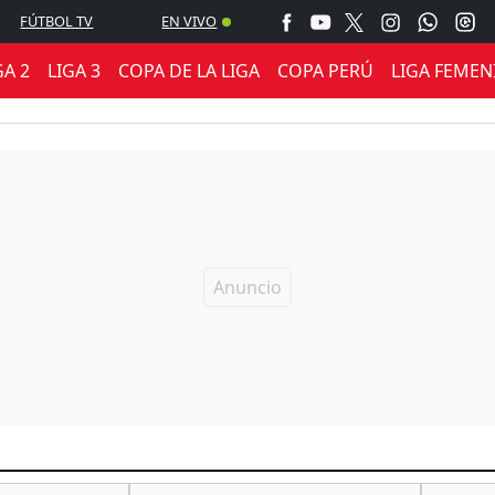
FÚTBOL TV
EN VIVO
GA 2
LIGA 3
COPA DE LA LIGA
COPA PERÚ
LIGA FEMEN