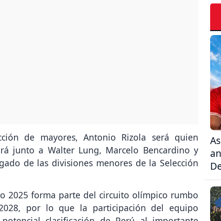
cción de mayores, Antonio Rizola será quien
As
rá junto a Walter Lung, Marcelo Bencardino y
an
gado de las divisiones menores de la Selección
De
o 2025 forma parte del circuito olímpico rumbo
2028, por lo que la participación del equipo
potencial clasificación de Perú al importante