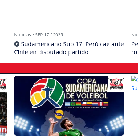
Noticias • SEP 17 / 2025
Not
Sudamericano Sub 17: Perú cae ante
Pe
Chile en disputado partido
ro