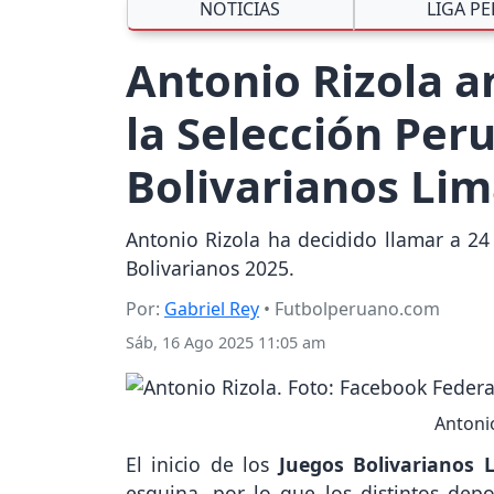
NOTICIAS
LIGA P
Antonio Rizola a
la Selección Per
Bolivarianos Li
Antonio Rizola ha decidido llamar a 24
Bolivarianos 2025.
Por:
Gabriel Rey
• Futbolperuano.com
Sáb, 16 Ago 2025 11:05 am
Antoni
El inicio de los
Juegos Bolivarianos 
esquina, por lo que los distintos depo