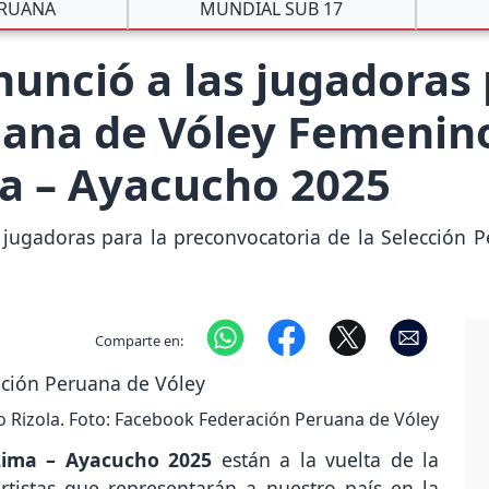
ERUANA
MUNDIAL SUB 17
nunció a las jugadoras
uana de Vóley Femenino
ma – Ayacucho 2025
 jugadoras para la preconvocatoria de la Selección
Comparte en:
o Rizola. Foto: Facebook Federación Peruana de Vóley
Lima – Ayacucho 2025
están a la vuelta de la
rtistas que representarán a nuestro país en la