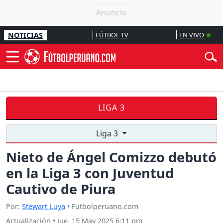
NOTICIAS
FÚTBOL TV
EN VIVO
LIGA 3
Liga 3
Nieto de Ángel Comizzo debutó
en la Liga 3 con Juventud
Cautivo de Piura
Por:
Stewart Luya
• Futbolperuano.com
Actualización
•
Jue, 15 May 2025 6:11 pm