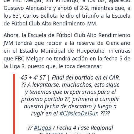
de FBC Melgar; sin embargo, a los 60', apareció
Gustavo Alencastre y anotó el 2-2, mientras que, a
los 83', Carlos Bellota le dio el triunfo a la Escuela
de Fútbol Club Alto Rendimiento JVM.
Ahora, la Escuela de Fútbol Club Alto Rendimiento
JVM tendrá que recibir a la reserva de Cienciano
en el Estadio Municipal de Huepetuhe, mientras
que FBC Melgar no tendrá acción en la fecha 5 de
la Liga 3, puesto que, le toca descansar.
45 + 4' ST | Final del partido en el CAR.
?? A levantarse, muchachos, esto sigue
y tenemos que prepararnos para el
próximo partido ??, primero a cumplir
nuestra fecha de descanso y luego a
rugir en el
#ClásicoDelSur
. ????
??
#Liga3
/ Fecha 4 Fase Regional