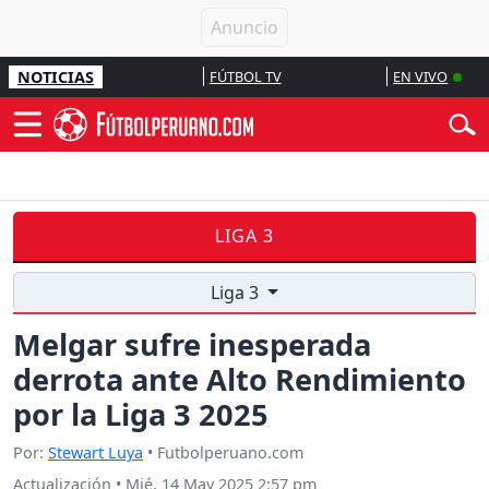
NOTICIAS
FÚTBOL TV
EN VIVO
LIGA 3
Liga 3
Melgar sufre inesperada
derrota ante Alto Rendimiento
por la Liga 3 2025
Por:
Stewart Luya
• Futbolperuano.com
Actualización
•
Mié, 14 May 2025 2:57 pm