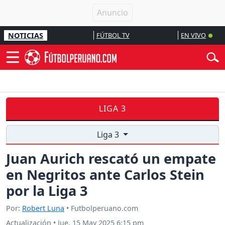
NOTICIAS
FÚTBOL TV
EN VIVO
LIGA 3
Liga 3
Juan Aurich rescató un empate
en Negritos ante Carlos Stein
por la Liga 3
Por:
Robert Luna
• Futbolperuano.com
Actualización
•
Jue, 15 May 2025 6:15 pm