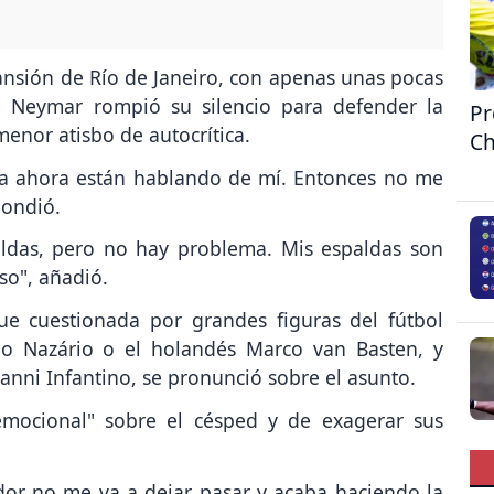
nsión de Río de Janeiro, con apenas unas pocas
s, Neymar rompió su silencio para defender la
Pr
enor atisbo de autocrítica.
Ch
sta ahora están hablando de mí. Entonces no me
pondió.
aldas, pero no hay problema. Mis espaldas son
so", añadió.
ue cuestionada por grandes figuras del fútbol
o Nazário o el holandés Marco van Basten, y
ianni Infantino, se pronunció sobre el asunto.
 emocional" sobre el césped y de exagerar sus
.
dor no me va a dejar pasar y acaba haciendo la