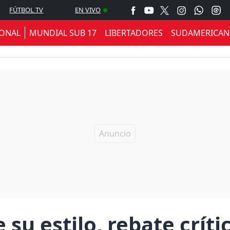
FÚTBOL TV
EN VIVO
IONAL
MUNDIAL SUB 17
LIBERTADORES
SUDAMERICAN
su estilo, rebate críti