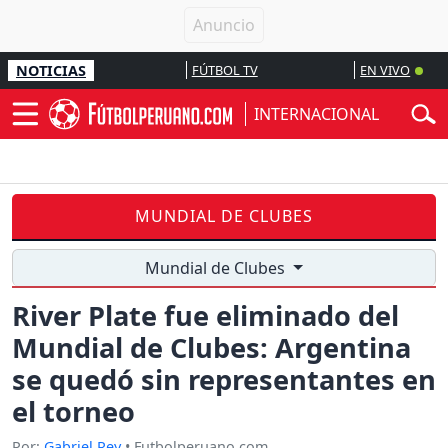
NOTICIAS
FÚTBOL TV
EN VIVO
INTERNACIONAL
MUNDIAL DE CLUBES
Mundial de Clubes
River Plate fue eliminado del
Mundial de Clubes: Argentina
se quedó sin representantes en
el torneo
Por:
Gabriel Rey
• Futbolperuano.com