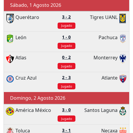
Sábado, 1 Agosto 2026
Querétaro
3
-
2
Tigres UANL
Jugado
León
1
-
0
Pachuca
Jugado
Atlas
0
-
2
Monterrey
Jugado
Cruz Azul
2
-
3
Atlante
Jugado
Domingo, 2 Agosto 2026
América México
3
-
0
Santos Laguna
Jugado
Toluca
3
-
1
Necaxa