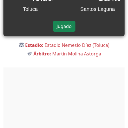
Toluca
Santos Laguna
Jugado
Estadio:
Estadio Nemesio Díez (Toluca)
Árbitro:
Martín Molina Astorga