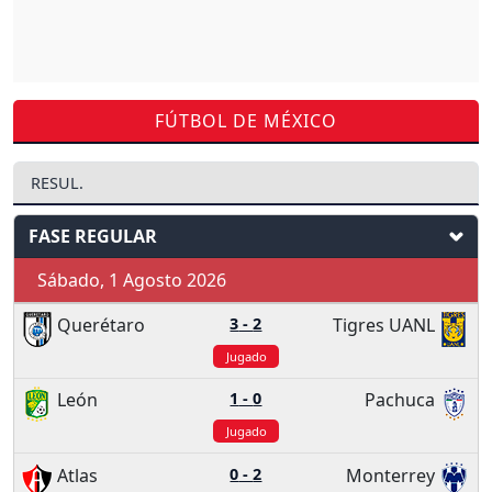
FÚTBOL DE MÉXICO
RESUL.
FASE REGULAR
Sábado, 1 Agosto 2026
Querétaro
3
-
2
Tigres UANL
Jugado
León
1
-
0
Pachuca
Jugado
Atlas
0
-
2
Monterrey