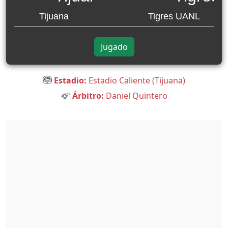
Tijuana
Tigres UANL
Jugado
Estadio:
Estadio Caliente (Tijuana)
Árbitro:
Daniel Quintero