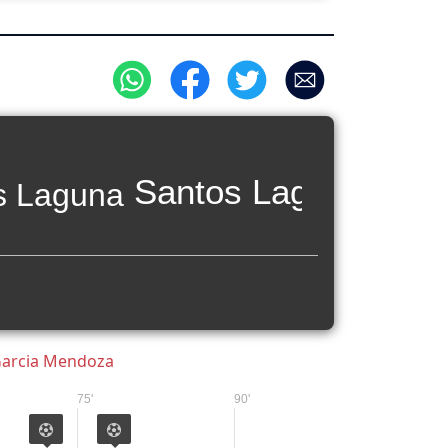
Santos Laguna
arcia Mendoza
75'
90'