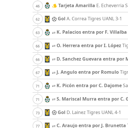
Tarjeta Amarilla
E. Echeverria
S
Gol
A. Correa
Tigres UANL
3-1
K. Palacios entra por F. Villalba
O. Herrera entra por I. López
Ti
D. Sanchez Guevara entra por M
J. Angulo entra por Romulo
Tig
K. Picón entra por C. Dajome
Sa
S. Mariscal Murra entra por C.
Gol
D. Lainez
Tigres UANL
4-1
C. Araujo entra por J. Brunetta