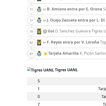
B. Amione entra por E. Orona
S
J. Ocejo Zazueta entra por L. Di
Gol
D. Sanchez Guevara
Tigres 
F. Reyes entra por V. Loroña
Ti
Tarjeta Amarilla
K. Picón
Santo
Tigres UANL
5
1
Tarj
0
Ta
7
T