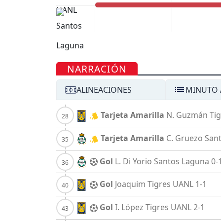
NARRACIÓN
ALINEACIONES
MINUTO 
Tarjeta Amarilla
N. Guzmán
Ti
Tarjeta Amarilla
C. Gruezo
San
Gol
L. Di Yorio
Santos Laguna
0-
Gol
Joaquim
Tigres UANL
1-1
Gol
I. López
Tigres UANL
2-1