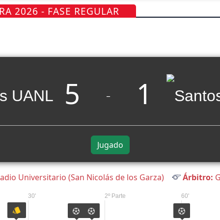
RA 2026 - FASE REGULAR
5
1
_
Jugado
adio Universitario (San Nicolás de los Garza)
Árbitro:
G
30'
2º Parte
60'