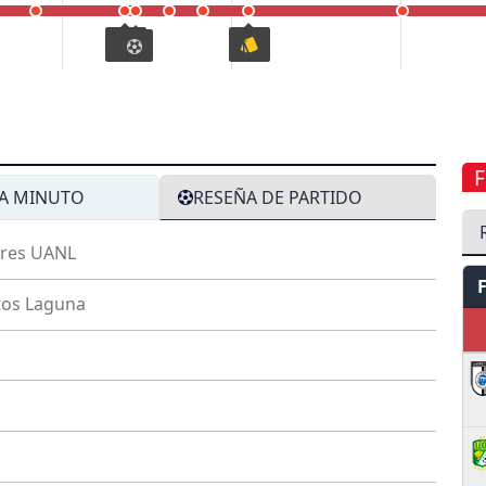
A MINUTO
RESEÑA DE PARTIDO
gres UANL
tos Laguna
1