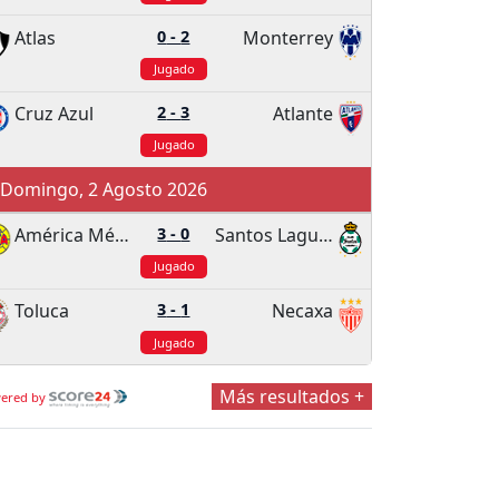
Atlas
0
-
2
Monterrey
Jugado
Cruz Azul
2
-
3
Atlante
Jugado
Domingo, 2 Agosto 2026
América México
3
-
0
Santos Laguna
Jugado
Toluca
3
-
1
Necaxa
Jugado
Más resultados +
ered by