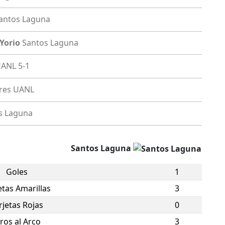
antos Laguna
 Yorio
Santos Laguna
UANL
5-1
gres UANL
s Laguna
Santos Laguna
Goles
1
etas Amarillas
3
rjetas Rojas
0
iros al Arco
3