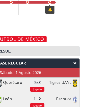
FÚTBOL DE MÉXICO
RESUL.
FASE REGULAR
Sábado, 1 Agosto 2026
Querétaro
3
-
2
Tigres UANL
Jugado
León
1
-
0
Pachuca
Jugado