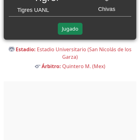
Chivas
Tigres UANL
Jugado
Estadio:
Estadio Universitario (San Nicolás de los
Garza)
Árbitro:
Quintero M. (Mex)