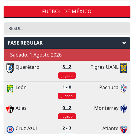
FÚTBOL DE MÉXICO
RESUL.
FASE REGULAR
Sábado, 1 Agosto 2026
Querétaro
3
-
2
Tigres UANL
Jugado
León
1
-
0
Pachuca
Jugado
Atlas
0
-
2
Monterrey
Jugado
Cruz Azul
2
-
3
Atlante