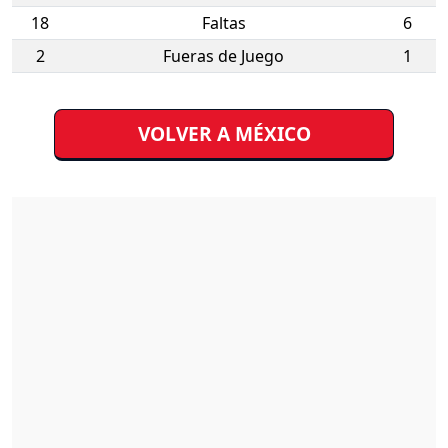
18
Faltas
6
2
Fueras de Juego
1
VOLVER A MÉXICO