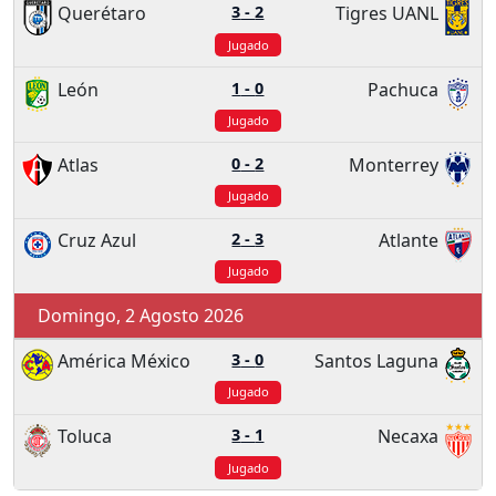
Querétaro
3
-
2
Tigres UANL
Jugado
León
1
-
0
Pachuca
Jugado
Atlas
0
-
2
Monterrey
Jugado
Cruz Azul
2
-
3
Atlante
Jugado
Domingo, 2 Agosto 2026
América México
3
-
0
Santos Laguna
Jugado
Toluca
3
-
1
Necaxa
Jugado