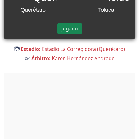
Querétaro
Toluca
Jugado
Estadio:
Estadio La Corregidora (Querétaro)
Árbitro:
Karen Hernández Andrade