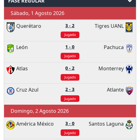
FASE REGULAR
Sábado, 1 Agosto 2026
Querétaro
3
-
2
Tigres UANL
Jugado
León
1
-
0
Pachuca
Jugado
Atlas
0
-
2
Monterrey
Jugado
Cruz Azul
2
-
3
Atlante
Jugado
Domingo, 2 Agosto 2026
América México
3
-
0
Santos Laguna
Jugado