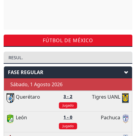
FÚTBOL DE MÉXICO
RESUL.
FASE REGULAR
Sábado, 1 Agosto 2026
Querétaro
3
-
2
Tigres UANL
Jugado
León
1
-
0
Pachuca
Jugado