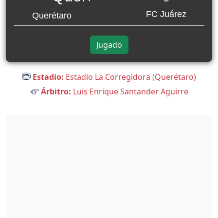
FC Juárez
Querétaro
Jugado
Estadio:
Estadio La Corregidora (Querétaro)
Árbitro:
Luis Enrique Santander Aguirre