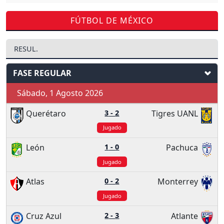
FÚTBOL DE MÉXICO
RESUL.
FASE REGULAR
Sábado, 1 Agosto 2026
Querétaro
3
-
2
Tigres UANL
Jugado
León
1
-
0
Pachuca
Jugado
Atlas
0
-
2
Monterrey
Jugado
Cruz Azul
2
-
3
Atlante