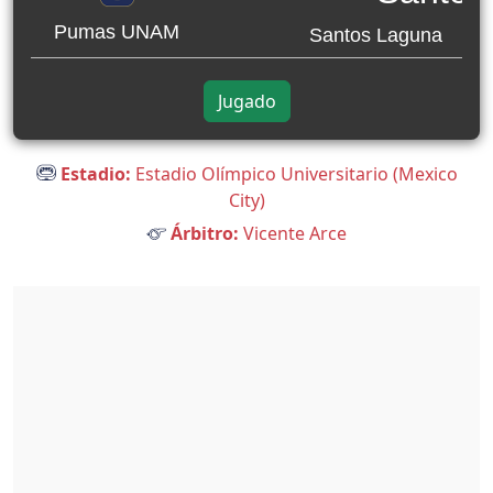
Pumas UNAM
Santos Laguna
Jugado
Estadio:
Estadio Olímpico Universitario (Mexico
City)
Árbitro:
Vicente Arce