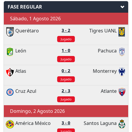
FASE REGULAR
Sábado, 1 Agosto 2026
Querétaro
3
-
2
Tigres UANL
Jugado
León
1
-
0
Pachuca
Jugado
Atlas
0
-
2
Monterrey
Jugado
Cruz Azul
2
-
3
Atlante
Jugado
Domingo, 2 Agosto 2026
América México
3
-
0
Santos Laguna
Jugado