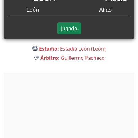
León
Atlas
Jugado
Estadio:
Estadio León (León)
Árbitro:
Guillermo Pacheco