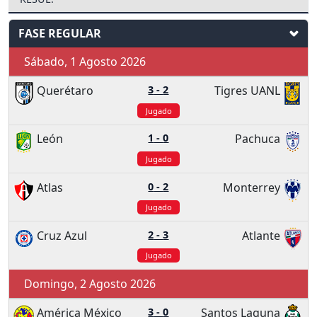
FASE REGULAR
Sábado, 1 Agosto 2026
Querétaro
3
-
2
Tigres UANL
Jugado
León
1
-
0
Pachuca
Jugado
Atlas
0
-
2
Monterrey
Jugado
Cruz Azul
2
-
3
Atlante
Jugado
Domingo, 2 Agosto 2026
América México
3
-
0
Santos Laguna