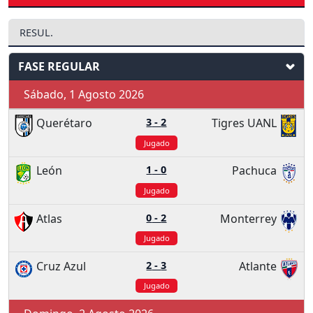
RESUL.
FASE REGULAR
Sábado, 1 Agosto 2026
Querétaro
3
-
2
Tigres UANL
Jugado
León
1
-
0
Pachuca
Jugado
Atlas
0
-
2
Monterrey
Jugado
Cruz Azul
2
-
3
Atlante
Jugado