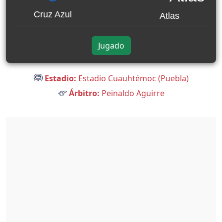
Cruz Azul
Atlas
Jugado
Estadio:
Estadio Cuauhtémoc (Puebla)
Árbitro:
Peinaldo Aguirre