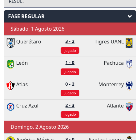
RESUL.
FASE REGULAR
Sábado, 1 Agosto 2026
Querétaro
3
-
2
Tigres UANL
Jugado
León
1
-
0
Pachuca
Jugado
Atlas
0
-
2
Monterrey
Jugado
Cruz Azul
2
-
3
Atlante
Jugado
Domingo, 2 Agosto 2026
América México
3
-
0
Santos Laguna