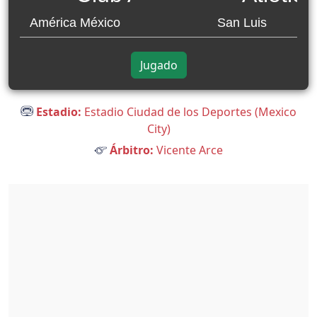
América México
San Luis
Jugado
Estadio:
Estadio Ciudad de los Deportes (Mexico
City)
Árbitro:
Vicente Arce