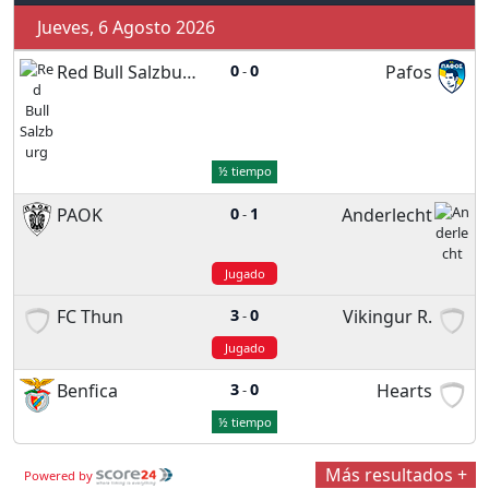
Jueves, 6 Agosto 2026
Red Bull Salzburg
0
0
Pafos
-
½ tiempo
PAOK
0
1
Anderlecht
-
Jugado
FC Thun
3
0
Vikingur R.
-
Jugado
Benfica
3
0
Hearts
-
½ tiempo
Más resultados +
Powered by