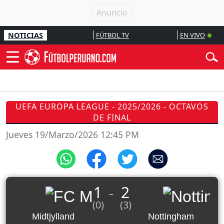
NOTICIAS
FÚTBOL TV
EN VIVO
UEFA EUROPA LEAGUE - 2025/2026 - OCTAVOS
DE FINAL
Jueves 19/Marzo/2026 12:45 PM
1
2
_
(0)
(3)
Midtjylland
Nottingham