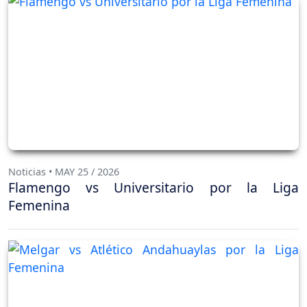
Noticias • MAY 25 / 2026
Flamengo vs Universitario por la Liga
Femenina