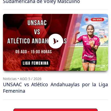
Sudamericana de Vóley Masculino
Noticias • AGO 5 / 2026
UNSAAC vs Atlético Andahuaylas por la Liga
Femenina