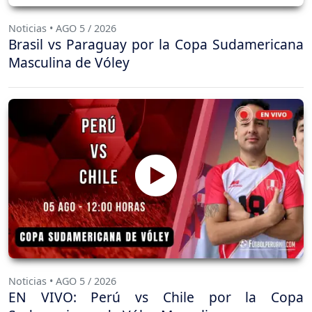
Noticias • AGO 5 / 2026
Brasil vs Paraguay por la Copa Sudamericana
Masculina de Vóley
Noticias • AGO 5 / 2026
EN VIVO: Perú vs Chile por la Copa