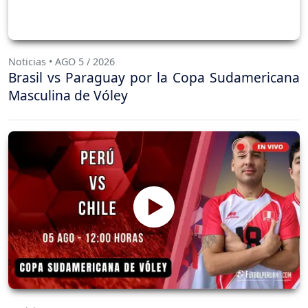
Noticias • AGO 5 / 2026
Brasil vs Paraguay por la Copa Sudamericana
Masculina de Vóley