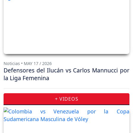
Noticias • MAY 17 / 2026
Defensores del Ilucán vs Carlos Mannucci por
la Liga Femenina
+ VIDEOS