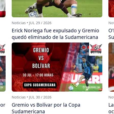
Noticias • JUL 29 / 2026
Not
Erick Noriega fue expulsado y Gremio
O'
quedó eliminado de la Sudamericana
Su
Noticias • JUL 30 / 2026
Not
por
Gremio vs Bolívar por la Copa
La
Sudamericana
oc