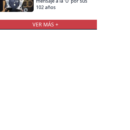
mensaje a la ‘U’ por sus
102 años
VER MÁS +