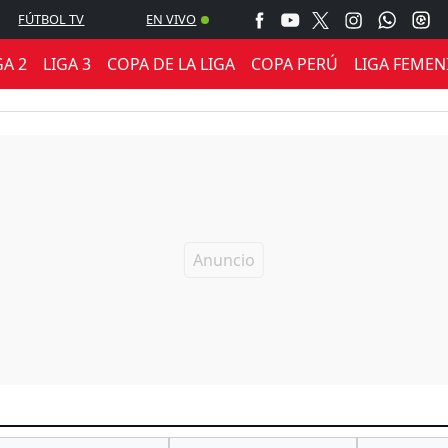
FÚTBOL TV
EN VIVO
GA 2
LIGA 3
COPA DE LA LIGA
COPA PERÚ
LIGA FEMEN