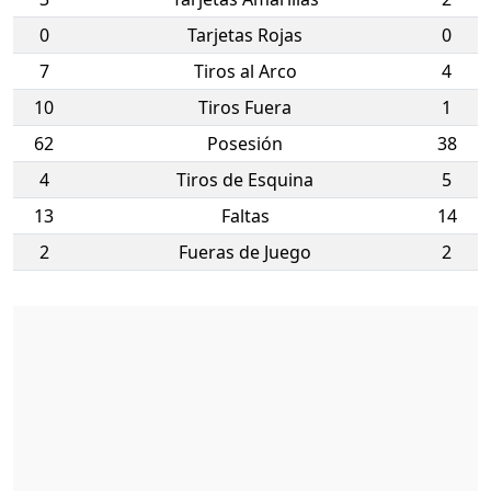
0
Tarjetas Rojas
0
7
Tiros al Arco
4
10
Tiros Fuera
1
62
Posesión
38
4
Tiros de Esquina
5
13
Faltas
14
2
Fueras de Juego
2