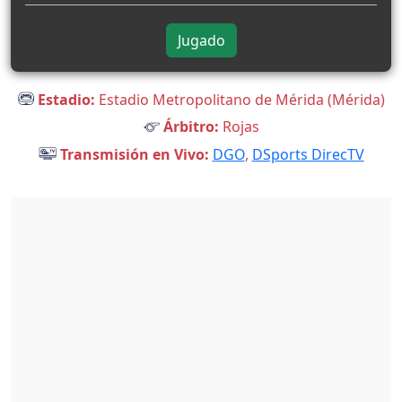
Jugado
Estadio:
Estadio Metropolitano de Mérida (Mérida)
Árbitro:
Rojas
Transmisión en Vivo:
DGO
,
DSports DirecTV