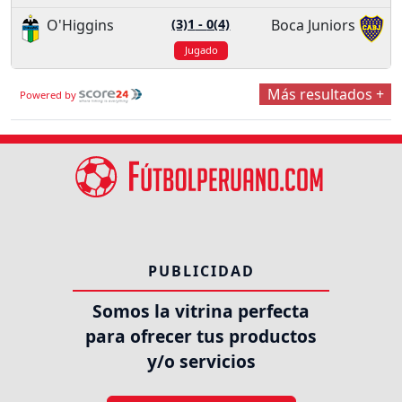
O'Higgins
(3)1
-
0(4)
Boca Juniors
Jugado
Más resultados +
Powered by
PUBLICIDAD
Somos la vitrina perfecta
para ofrecer tus productos
y/o servicios