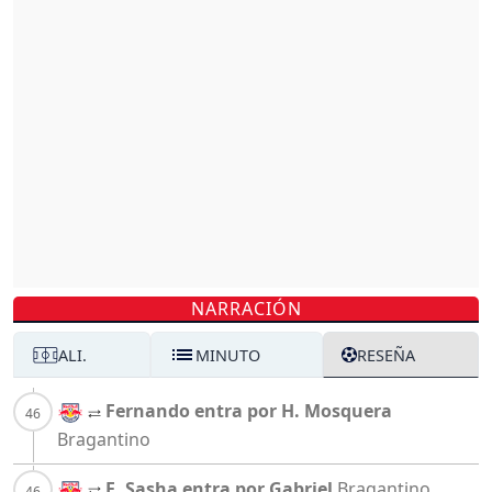
NARRACIÓN
ALI.
MINUTO
RESEÑA
Fernando entra por H. Mosquera
Bragantino
E. Sasha entra por Gabriel
Bragantino