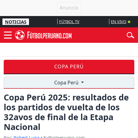
NOTICIAS
FÚTBOL TV
EN VIVO
COPA PERÚ
Copa Perú
Copa Perú 2025: resultados de
los partidos de vuelta de los
32avos de final de la Etapa
Nacional
Por:
Robert Luna
• Futbolperuano.com