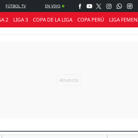
FÚTBOL TV
EN VIVO
GA 2
LIGA 3
COPA DE LA LIGA
COPA PERÚ
LIGA FEMEN