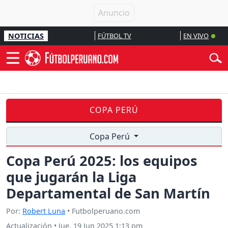
NOTICIAS
FÚTBOL TV
EN VIVO
COPA PERÚ
Copa Perú
Copa Perú 2025: los equipos
que jugarán la Liga
Departamental de San Martín
Por:
Robert Luna
• Futbolperuano.com
Actualización
•
Jue, 19 Jun 2025 1:13 pm