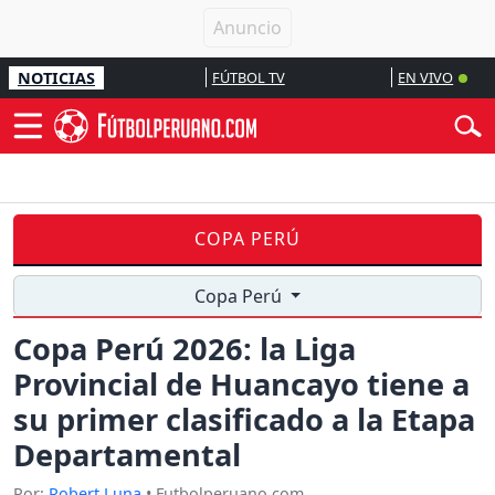
NOTICIAS
FÚTBOL TV
EN VIVO
COPA PERÚ
Copa Perú
Copa Perú 2026: la Liga
Provincial de Huancayo tiene a
su primer clasificado a la Etapa
Departamental
Por:
Robert Luna
• Futbolperuano.com