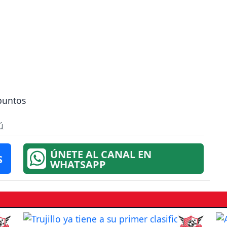
puntos
ú
ÚNETE AL CANAL EN
S
WHATSAPP