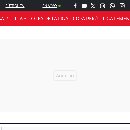
FÚTBOL TV
EN VIVO
GA 2
LIGA 3
COPA DE LA LIGA
COPA PERÚ
LIGA FEMEN