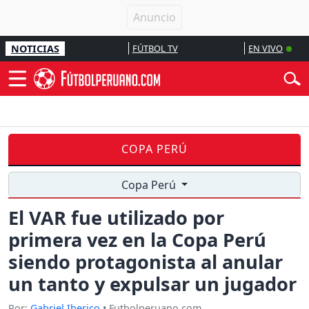
NOTICIAS
FÚTBOL TV
EN VIVO
COPA PERÚ
Copa Perú
El VAR fue utilizado por
primera vez en la Copa Perú
siendo protagonista al anular
un tanto y expulsar un jugador
Por:
Gabriel Iberico
• Futbolperuano.com