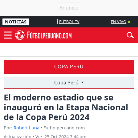
NOTICIAS
FÚTBOL TV
EN VIVO
COPA PERÚ
Copa Perú
El moderno estadio que se
inauguró en la Etapa Nacional
de la Copa Perú 2024
Por:
Robert Luna
• Futbolperuano.com
Actualización
•
Vie, 25 Oct 2024 7:44 am