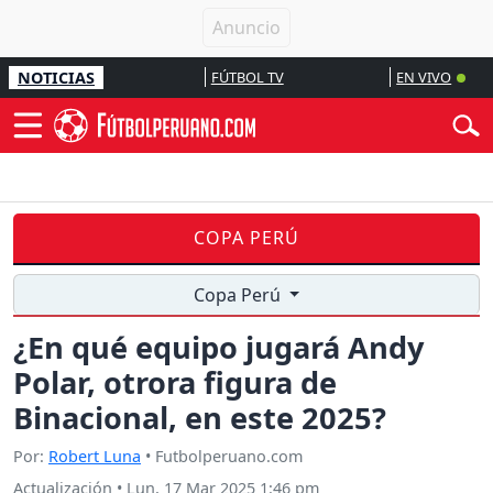
NOTICIAS
FÚTBOL TV
EN VIVO
COPA PERÚ
Copa Perú
¿En qué equipo jugará Andy
Polar, otrora figura de
Binacional, en este 2025?
Por:
Robert Luna
• Futbolperuano.com
Actualización
•
Lun, 17 Mar 2025 1:46 pm