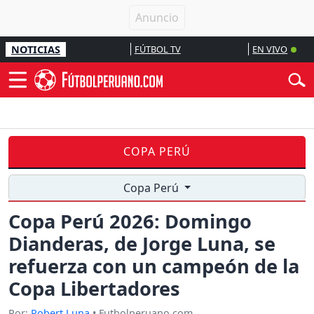
NOTICIAS
FÚTBOL TV
EN VIVO
COPA PERÚ
Copa Perú
Copa Perú 2026: Domingo
Dianderas, de Jorge Luna, se
refuerza con un campeón de la
Copa Libertadores
Por:
Robert Luna
• Futbolperuano.com