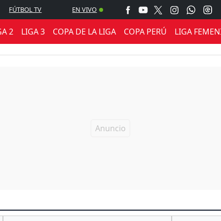
FÚTBOL TV
EN VIVO
GA 2
LIGA 3
COPA DE LA LIGA
COPA PERÚ
LIGA FEMEN