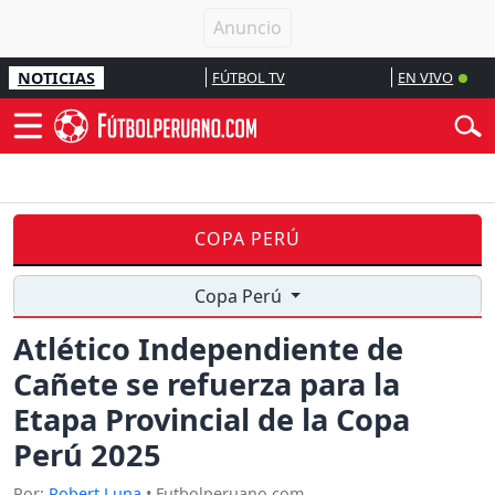
NOTICIAS
FÚTBOL TV
EN VIVO
COPA PERÚ
Copa Perú
Atlético Independiente de
Cañete se refuerza para la
Etapa Provincial de la Copa
Perú 2025
Por:
Robert Luna
• Futbolperuano.com