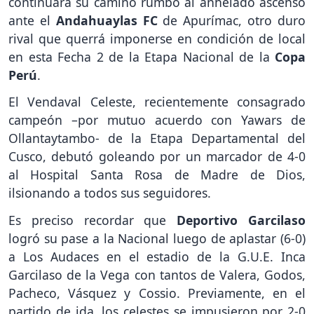
continuará su camino rumbo al anhelado ascenso
ante el
Andahuaylas FC
de Apurímac, otro duro
rival que querrá imponerse en condición de local
en esta Fecha 2 de la Etapa Nacional de la
Copa
Perú
.
El Vendaval Celeste, recientemente consagrado
campeón –por mutuo acuerdo con Yawars de
Ollantaytambo- de la Etapa Departamental del
Cusco, debutó goleando por un marcador de 4-0
al Hospital Santa Rosa de Madre de Dios,
ilsionando a todos sus seguidores.
Es preciso recordar que
Deportivo Garcilaso
logró su pase a la Nacional luego de aplastar (6-0)
a Los Audaces en el estadio de la G.U.E. Inca
Garcilaso de la Vega con tantos de Valera, Godos,
Pacheco, Vásquez y Cossio. Previamente, en el
partido de ida, los celestes se impusieron por 2-0