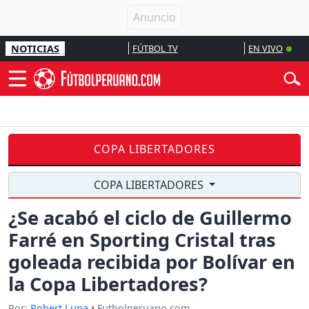
NOTICIAS
FÚTBOL TV
EN VIVO
COPA LIBERTADORES
COPA LIBERTADORES
¿Se acabó el ciclo de Guillermo
Farré en Sporting Cristal tras
goleada recibida por Bolívar en
la Copa Libertadores?
Por:
Robert Luna
• Futbolperuano.com