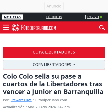
NOTICIAS
FÚTBOL TV
EN VIVO
COPA LIBERTADORES
COPA LIBERTADORES
Colo Colo sella su pase a
cuartos de la Libertadores tras
vencer a Junior en Barranquilla
Por:
Stewart Luya
• Futbolperuano.com
Actualización
•
Mar, 20 Ago 2024 9:42 pm