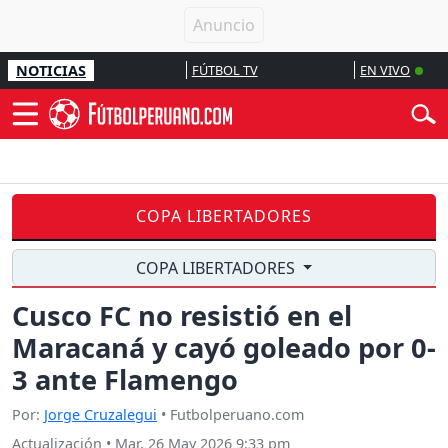
NOTICIAS
FÚTBOL TV
EN VIVO
COPA LIBERTADORES
COPA LIBERTADORES
Cusco FC no resistió en el
Maracaná y cayó goleado por 0-
3 ante Flamengo
Por:
Jorge Cruzalegui
• Futbolperuano.com
Actualización
•
Mar, 26 May 2026 9:33 pm