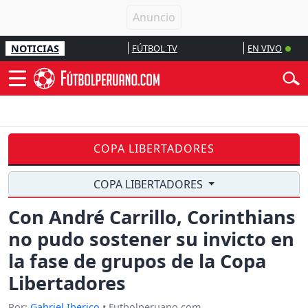
NOTICIAS
FÚTBOL TV
EN VIVO
COPA LIBERTADORES
COPA LIBERTADORES
Con André Carrillo, Corinthians
no pudo sostener su invicto en
la fase de grupos de la Copa
Libertadores
Por:
Gabriel Iberico
• Futbolperuano.com