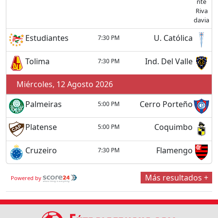
Estudiantes
U. Católica
7:30 PM
Tolima
Ind. Del Valle
7:30 PM
Miércoles, 12 Agosto 2026
Palmeiras
Cerro Porteño
5:00 PM
Platense
Coquimbo
5:00 PM
Cruzeiro
Flamengo
7:30 PM
Más resultados +
Powered by